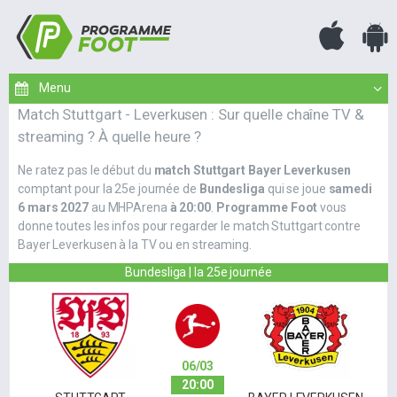
Match Stuttgart - Leverkusen : Sur quelle chaîne TV &
streaming ? À quelle heure ?
Ne ratez pas le début du
match Stuttgart Bayer Leverkusen
comptant pour la 25e journée de
Bundesliga
qui se joue
samedi
6 mars 2027
au MHPArena
à 20:00
.
Programme Foot
vous
donne toutes les infos pour regarder le match Stuttgart contre
Bayer Leverkusen à la TV ou en streaming.
Bundesliga | la 25e journée
06/03
20:00