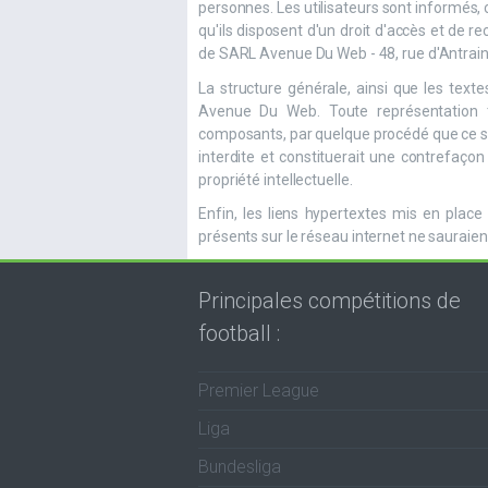
personnes. Les utilisateurs sont informés, 
qu'ils disposent d'un droit d'accès et de r
de SARL Avenue Du Web - 48, rue d'Antrain
La structure générale, ainsi que les text
Avenue Du Web. Toute représentation t
composants, par quelque procédé que ce so
interdite et constituerait une contrefaçon
propriété intellectuelle.
Enfin, les liens hypertextes mis en place
présents sur le réseau internet ne sauraie
Principales compétitions de
football :
Premier League
Liga
Bundesliga