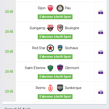
Dijon
Pau
20:45
S'abonner à beIN Sport
Guingamp
Boulogne
20:45
S'abonner à beIN Sport
Red Star
Sochaux
20:45
S'abonner à beIN Sport
Saint-Étienne
Clermont
20:45
S'abonner à beIN Sport
Reims
Dunkerque
20:45
S'abonner à beIN Sport