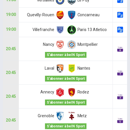
19:00
Quevilly-Rouen
Concarneau
19:00
Villefranche
Paris 13 Atletico
Nancy
Montpellier
20:45
S'abonner à beIN Sport
Laval
Nantes
20:45
S'abonner à beIN Sport
Annecy
Rodez
20:45
S'abonner à beIN Sport
Grenoble
Metz
20:45
S'abonner à beIN Sport