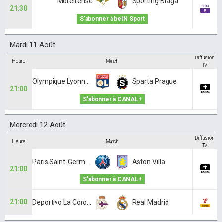
Moreirense
Sporting Braga
21:30
S'abonner à beIN Sport
Mardi 11 Août
Diffusion
Heure
Match
TV
Olympique Lyonnais
Sparta Prague
21:00
S'abonner à CANAL+
Mercredi 12 Août
Diffusion
Heure
Match
TV
Paris Saint-Germain
Aston Villa
21:00
S'abonner à CANAL+
21:00
Deportivo La Corogne
Real Madrid