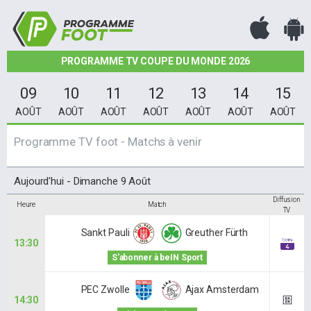
PROGRAMME TV COUPE DU MONDE 2026
09
10
11
12
13
14
15
AOÛT
AOÛT
AOÛT
AOÛT
AOÛT
AOÛT
AOÛT
Programme TV foot - Matchs à venir
Aujourd'hui - Dimanche 9 Août
Diffusion
Heure
Match
TV
Sankt Pauli
Greuther Fürth
13:30
S'abonner à beIN Sport
PEC Zwolle
Ajax Amsterdam
14:30