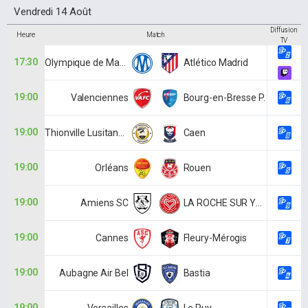
Vendredi 14 Août
Diffusion
Heure
Match
TV
17:30
Olympique de Marseille
Atlético Madrid
19:00
Valenciennes
Bourg-en-Bresse P.
19:00
Thionville Lusitanos
Caen
19:00
Orléans
Rouen
19:00
Amiens SC
LA ROCHE SUR YON VF
19:00
Cannes
Fleury-Mérogis
19:00
Aubagne Air Bel
Bastia
19:00
Versailles
Le Puy