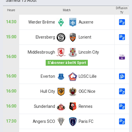
Samedi 15 Août
Diffusion
Heure
Match
TV
14:30
Werder Brême
Auxerre
15:00
Elversberg
Lorient
Middlesbrough
Lincoln City
16:00
S'abonner à beIN Sport
16:00
Everton
LOSC Lille
16:00
Hull City
OGC Nice
16:00
Sunderland
Rennes
17:30
Angers SCO
Paris FC