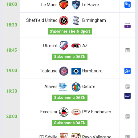
18:00
Le Mans
Le Havre
Sheffield United
Birmingham
18:30
S'abonner à beIN Sport
Utrecht
AZ
18:45
S'abonner à DAZN
19:00
Toulouse
Hambourg
Alavés
Getafe
19:30
S'abonner à DAZN
Excelsior
PSV Eindhoven
20:00
S'abonner à DAZN
FC Séville
Rayo Vallecano