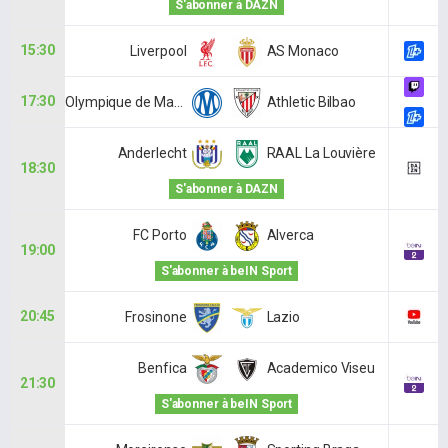
S'abonner à DAZN
15:30
Liverpool
AS Monaco
17:30
Olympique de Marseille
Athletic Bilbao
Anderlecht
RAAL La Louvière
18:30
S'abonner à DAZN
FC Porto
Alverca
19:00
S'abonner à beIN Sport
20:45
Frosinone
Lazio
Benfica
Academico Viseu
21:30
S'abonner à beIN Sport