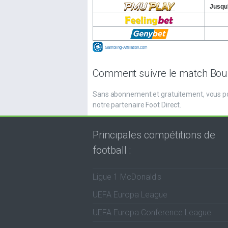
Comment suivre le match Bour
Sans abonnement et gratuitement, vous po
notre partenaire Foot Direct.
Principales compétitions de
football :
Ligue 1 McDonald's
UEFA Europa League
UEFA Europa Conference League