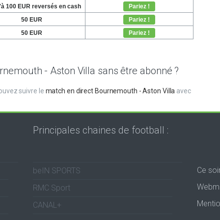
nemouth - Aston Villa sans être abonné ?
uvez suivre le
match en direct Bournemouth - Aston Villa
avec
Principales chaines de football :
Ce soi
beIN SPORTS
Webma
RMC Sport
Mentio
CANAL+