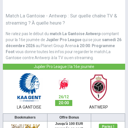
Match La Gantoise - Antwerp : Sur quelle chaîne TV &
streaming ? À quelle heure ?
Ne ratez pas le début du
match La Gantoise Antwerp
comptant
pour la 16e journée de
Jupiler Pro League
qui se joue
samedi 26
décembre 2026
au Planet Group Arena
à 20:00
.
Programme
Foot
vous donne toutes les infos pour regarder le match La
Gantoise contre Antwerp à la TV ou en streaming.
Jupiler Pro League | la 16e journée
26/12
20:00
LA GANTOISE
ANTWERP