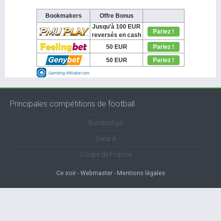
Principales compétitions de football :
Bundesliga
Serie A
Coupe de France
Ce soir
Webmaster
Mentions légales