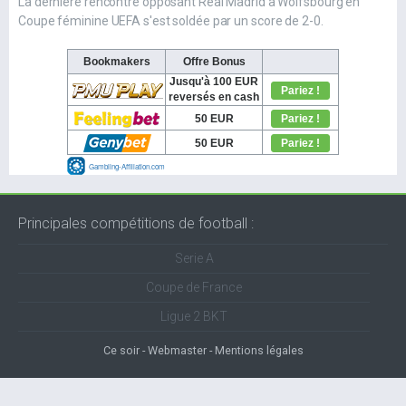
La dernière rencontre opposant Real Madrid à Wolfsbourg en
Coupe féminine UEFA s'est soldée par un score de 2-0.
Principales compétitions de football :
Serie A
Coupe de France
Ligue 2 BKT
Ce soir
Webmaster
Mentions légales