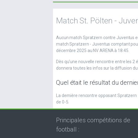
Match St. Pölten - Juve
Aucun match Spratzern contre Juventus en
match Spratzern - Juventus comptant pour 
décembre 2025 au NV ARENA à 18:45.
Dès qu'une nouvelle rencontre entre les 2
donnera toutes les infos sur la diffusion d
Quel était le résultat du dern
La dernière rencontre opposant Spratzern 
de 0-5.
Principales compétitions de
football :