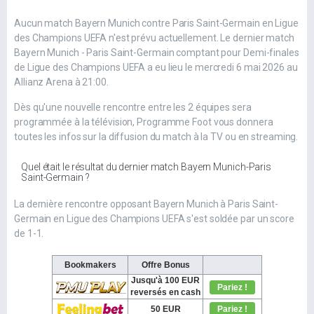
Aucun match Bayern Munich contre Paris Saint-Germain en Ligue
des Champions UEFA n'est prévu actuellement. Le dernier match
Bayern Munich - Paris Saint-Germain comptant pour Demi-finales
de Ligue des Champions UEFA a eu lieu le mercredi 6 mai 2026 au
Allianz Arena à 21:00.
Dès qu'une nouvelle rencontre entre les 2 équipes sera
programmée à la télévision, Programme Foot vous donnera
toutes les infos sur la diffusion du match à la TV ou en streaming.
Quel était le résultat du dernier match Bayern Munich-Paris
Saint-Germain ?
La dernière rencontre opposant Bayern Munich à Paris Saint-
Germain en Ligue des Champions UEFA s'est soldée par un score
de 1-1.