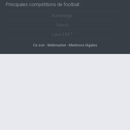
Principales compétitions de football :
Bundesliga
Serie A
Ligue 2 BKT
Ce soir
Webmaster
Mentions légales