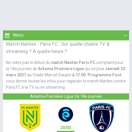
Match Nantes - Paris FC : Sur quelle chaîne TV &
streaming ? À quelle heure ?
Ne ratez pas le début du
match Nantes Paris FC
comptant pour
la 18e journée de
Arkema Première Ligue
qui se joue
samedi 20
mars 2027
au Stade Marcel-Saupin
à 17:00
.
Programme Foot
vous donne toutes les infos pour regarder le match Nantes contre
Paris FC à la TV ou en streaming.
Arkema Première Ligue | la 18e journée
20/03