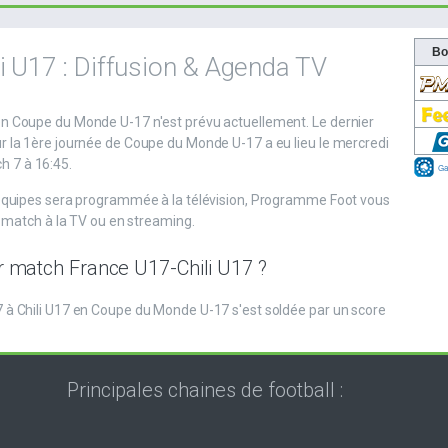
i U17 : Diffusion & Agenda TV
n Coupe du Monde U-17 n'est prévu actuellement. Le dernier
r la 1ère journée de Coupe du Monde U-17 a eu lieu le mercredi
 7 à 16:45.
 équipes sera programmée à la télévision, Programme Foot vous
u match à la TV ou en streaming.
ier match France U17-Chili U17 ?
 à Chili U17 en Coupe du Monde U-17 s'est soldée par un score
Principales chaines de football :