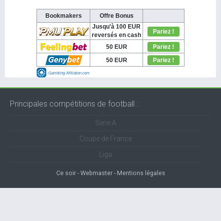
Principales compétitions de football :
Serie A
Coupe de France
Liga
Ce soir
Webmaster
Mentions légales