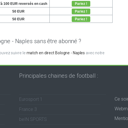
gne - Naples sans être abonné ?
uvez suivre le
match en direct Bologne - Naples
avec notre
Principales chaines de football :
Ce soi
Eurosport 1
Webma
France 3
Mentio
beIN SPORTS