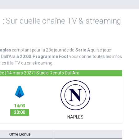
: Sur quelle chaîne TV & streaming
aples
comptant pour la 28e journée de
Serie A
qui se joue
Dall'Ara
à 20:00
.
Programme Foot
vous donne toutes les infos
les à la TV ou en streaming.
née
| 14 mars 2027 | Stadio Renato Dall'Ara
14/03
20:00
NAPLES