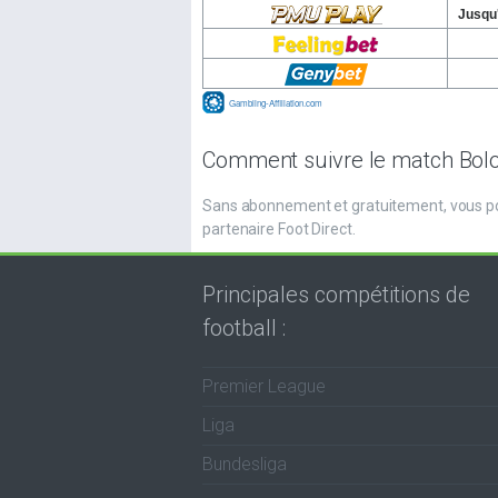
Comment suivre le match Bolo
Sans abonnement et gratuitement, vous po
partenaire Foot Direct.
Principales compétitions de
football :
Premier League
Liga
Bundesliga