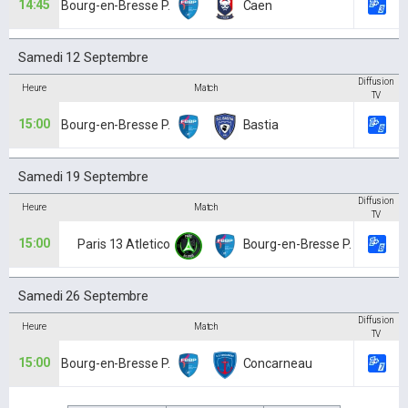
14:45
Bourg-en-Bresse P.
Caen
Samedi 12 Septembre
Diffusion
Heure
Match
TV
15:00
Bourg-en-Bresse P.
Bastia
Samedi 19 Septembre
Diffusion
Heure
Match
TV
15:00
Paris 13 Atletico
Bourg-en-Bresse P.
Samedi 26 Septembre
Diffusion
Heure
Match
TV
15:00
Bourg-en-Bresse P.
Concarneau