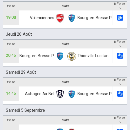
Diffusion
Heure
Match
TV
19:00
Valenciennes
Bourg-en-Bresse P.
Jeudi 20 Août
Diffusion
Heure
Match
TV
20:45
Bourg-en-Bresse P.
Thionville Lusitanos
Samedi 29 Août
Diffusion
Heure
Match
TV
14:45
Aubagne Air Bel
Bourg-en-Bresse P.
Samedi 5 Septembre
Diffusion
Heure
Match
TV