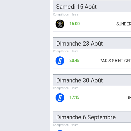
Samedi 15 Août
Compétition
Heure
16:00
SUNDE
Dimanche 23 Août
Compétition
Heure
20:45
PARIS SAINT-GE
Dimanche 30 Août
Compétition
Heure
17:15
R
Dimanche 6 Septembre
Compétition
Heure