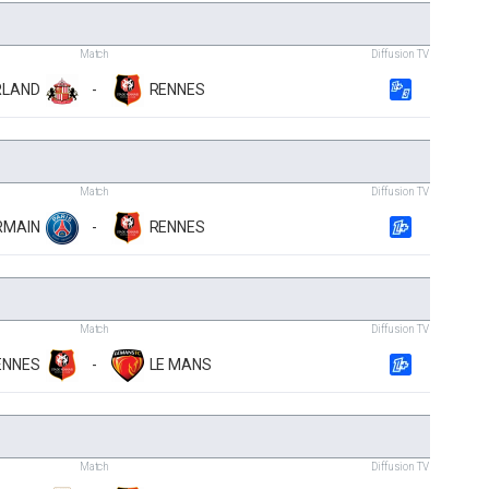
Match
Diffusion TV
RLAND
-
RENNES
Match
Diffusion TV
RMAIN
-
RENNES
Match
Diffusion TV
ENNES
-
LE MANS
Match
Diffusion TV