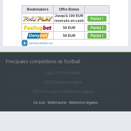
Principales compétitions de football :
Ligue 1 McDonald's
UEFA Europa League
UEFA Europa Conference League
Ce soir
Webmaster
Mentions légales